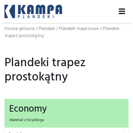
Strona główna
/
Plandeki
/
Plandeki trapezowe
/
Plandeki
trapez prostokątny
Plandeki trapez
prostokątny
Economy
Materiał z recyklingu