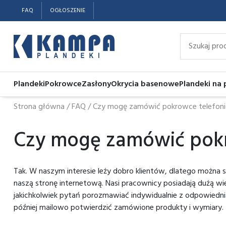
FAQ
OGŁOSZENIE
Plandeki
Pokrowce
Zasłony
Okrycia basenowe
Plandeki na
Strona główna
/
FAQ
/
Czy mogę zamówić pokrowce telefoni
Czy mogę zamówić pokr
Tak. W naszym interesie leży dobro klientów, dlatego można
naszą stronę internetową. Nasi pracownicy posiadają dużą w
jakichkolwiek pytań porozmawiać indywidualnie z odpowiedn
później mailowo potwierdzić zamówione produkty i wymiary.