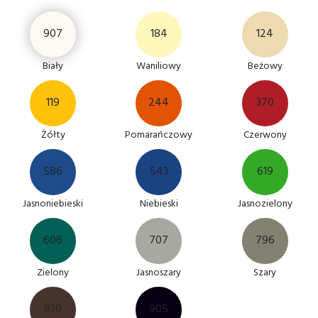
907
184
124
Biały
Waniliowy
Beżowy
119
244
370
Żółty
Pomarańczowy
Czerwony
586
543
619
Jasnoniebieski
Niebieski
Jasnozielony
606
707
796
Zielony
Jasnoszary
Szary
830
905