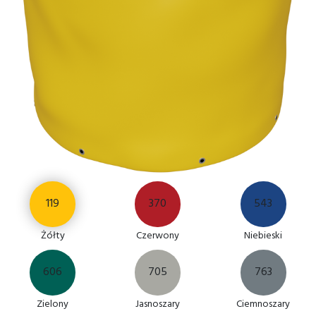
119
370
543
Żółty
Czerwony
Niebieski
606
705
763
Zielony
Jasnoszary
Ciemnoszary